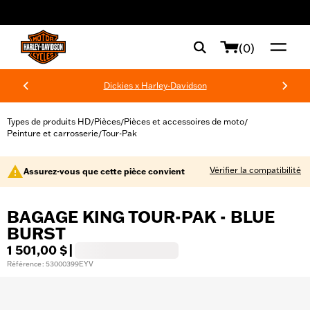
web accessibility
(0)
Dickies x Harley-Davidson
Types de produits HD
Pièces
Pièces et accessoires de moto
/
/
/
Peinture et carrosserie
Tour-Pak
/
Vérifier la compatibilité
Assurez-vous que cette pièce convient
BAGAGE KING TOUR-PAK - BLUE
BURST
1 501,00 $
|
Référence : 53000399EYV