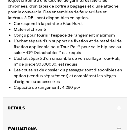
loquet chromé à une touche, de garnitures latérales
chromées, d’un tapis de coffre à bagages et d’une attache
pour le couvercle. Des ensembles de feux arrière et
latéraux à DEL sont disponibles en option.
Correspond à la peinture Blue Burst
Matériel chromé
Conçu pour fournir l’espace de rangement maximum
L’achat séparé d’un support de fixation et de matériel de
fixation applicable pour Tour-Pak® pour selle biplace ou
solo H-D® Detachables™ est requis
L’achat séparé d’un ensemble de verrouillage Tour-Pak,
n° de pièce 90300030, est requis
Les coussins de dossier du passager sont disponibles en
option (vendus séparément) et complètent les sièges
d’origine ou accessoires
Capacité de rangement : 4 290 po³
DÉTAILS
Convient aux modèles Road King®, Road Glide®, Street Glide®,
Electra Glide® Standard 2014 et après et certains modèles
ÉVALUATIONS