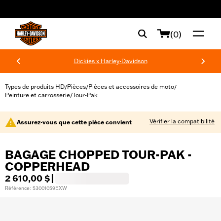
web accessibility
(0)
Dickies x Harley-Davidson
Types de produits HD
Pièces
Pièces et accessoires de moto
/
/
/
Peinture et carrosserie
Tour-Pak
/
Vérifier la compatibilité
Assurez-vous que cette pièce convient
BAGAGE CHOPPED TOUR-PAK -
COPPERHEAD
2 610,00 $
|
Référence : 53001059EXW