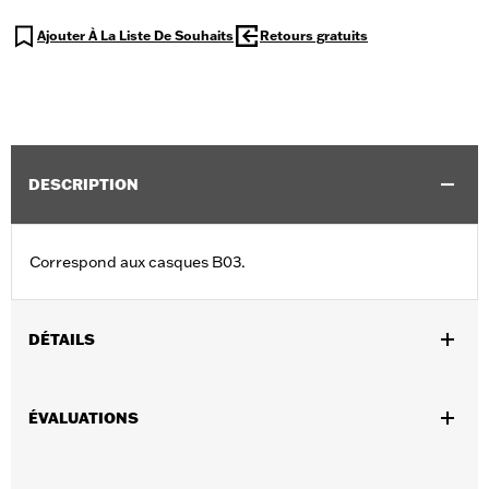
Ajouter À La Liste De Souhaits
Retours gratuits
DESCRIPTION
Correspond aux casques B03.
DÉTAILS
Sexe:
Unisexe
ÉVALUATIONS
Collection:
Genuine MotorClothes
GARANTIE:
Garantie limitée de 90 jours – Rendez-vous au
www.h-d.com/warranty
pour obtenir tous les détails