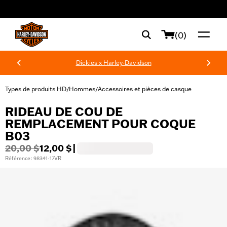
web accessibility
(0)
Dickies x Harley-Davidson
Types de produits HD
Hommes
Accessoires et pièces de casque
/
/
RIDEAU DE COU DE
REMPLACEMENT POUR COQUE
B03
20,00 $
12,00 $
|
Référence : 98341-17VR