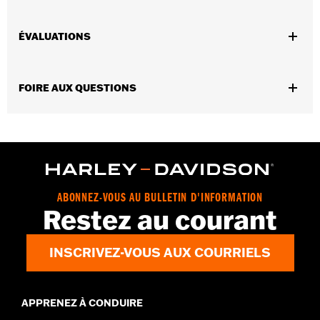
Sexe:
Unisexe
ÉVALUATIONS
Collection:
Genuine MotorClothes
GARANTIE:
1 year limited warranty – Go to
www.h-
d.com/warranty
for full details
FOIRE AUX QUESTIONS
ABONNEZ-VOUS AU BULLETIN D'INFORMATION
Restez au courant
INSCRIVEZ-VOUS AUX COURRIELS
APPRENEZ À CONDUIRE