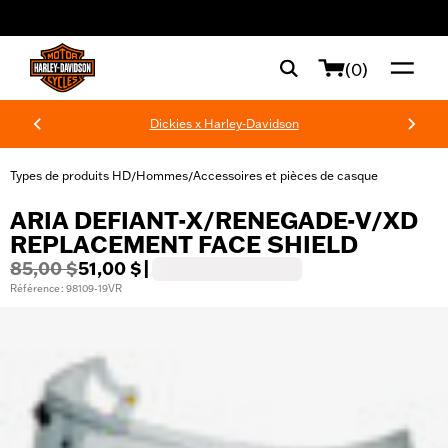
web accessibility
(0)
Dickies x Harley-Davidson
Types de produits HD
Hommes
Accessoires et pièces de casque
/
/
ARIA DEFIANT-X/RENEGADE-V/XD
REPLACEMENT FACE SHIELD
85,00 $
51,00 $
|
Référence : 98109-19VR