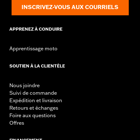
Vendues en unités:
Chaque
INSCRIVEZ-VOUS AUX COURRIELS
Unité de mesure de la hauteur du matériel:
Pouces
Matériel:
Vinyle
Largeur:
12 Inches
APPRENEZ À CONDUIRE
Contenu de la boîte:
Coussin de dossier, support de fixation,
entretoises et vis
Unité de mesure de la largeur du matériel:
Pouces
Apprentissage moto
GARANTIE:
Garantie limitée de 1 an – Accédez à
www.h-
d.com/warranty
pour obtenir tous les détails
SOUTIEN À LA CLIENTÈLE
Nous joindre
Suivi de commande
Expédition et livraison
Retours et échanges
Foire aux questions
Offres