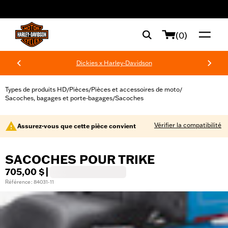
web accessibility
(0)
Dickies x Harley-Davidson
Types de produits HD
Pièces
Pièces et accessoires de moto
/
/
/
Sacoches, bagages et porte-bagages
Sacoches
/
Vérifier la compatibilité
Assurez-vous que cette pièce convient
SACOCHES POUR TRIKE
705,00 $
|
Référence : 84031-11