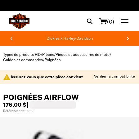
web accessibility
(0)
Dickies x Harley-Davidson
Types de produits HD
Pièces
Pièces et accessoires de moto
/
/
/
Guidon et commandes
Poignées
/
Vérifier la compatibilité
Assurez-vous que cette pièce convient
POIGNÉES AIRFLOW
176,00 $
|
Référence : 56100112