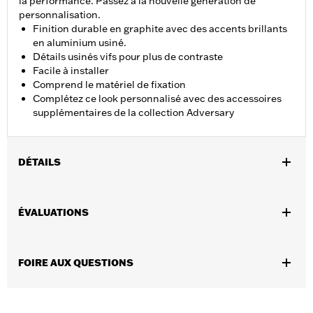
la performance. Passez à la nouvelle génération de
personnalisation.
Finition durable en graphite avec des accents brillants
en aluminium usiné.
Détails usinés vifs pour plus de contraste
Facile à installer
Comprend le matériel de fixation
Complétez ce look personnalisé avec des accessoires
supplémentaires de la collection Adversary
DÉTAILS
Convient aux modèles équipés d’un moteur Revolution Max de
2021 à 2025.
ÉVALUATIONS
Instructions d’installation
Collection:
Collection Adversary
Vendues en unités:
Chaque
FOIRE AUX QUESTIONS
Contenu de la boîte:
Médaillon d’embrayage, matériel et
instructions de montage
GARANTIE:
Garantie limitée de 1 an – Accédez à
www.h-