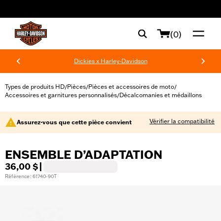
web accessibility
(0)
Dickies x Harley-Davidson
Types de produits HD
Pièces
Pièces et accessoires de moto
/
/
/
Accessoires et garnitures personnalisés
Décalcomanies et médaillons
/
Vérifier la compatibilité
Assurez-vous que cette pièce convient
ENSEMBLE D’ADAPTATION
36,00 $
|
Référence : 61740-90T