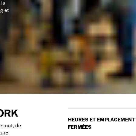
 la
g et
YORK
HEURES ET EMPLACEMENT
 tout, de
FERMÉES
ture