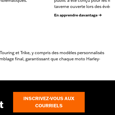
mblématiques.
public a été conçu pour les mot
taverne ouverte lors des évén
En apprendre davantage
 Touring et Trike, y compris des modèles personnalisés
ssemblage final, garantissant que chaque moto Harley-
INSCRIVEZ-VOUS AUX
t
COURRIELS