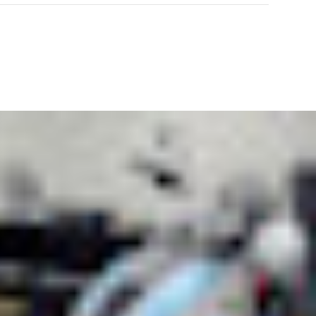
rk, PA, 17402. Les visites publiques de l'usine
s.
test