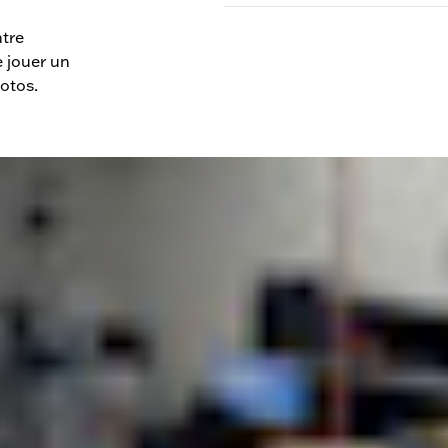
Situé au 1425, chemin Eden, Yo
s
sont temporairement fermée
ntre
e jouer un
motos.