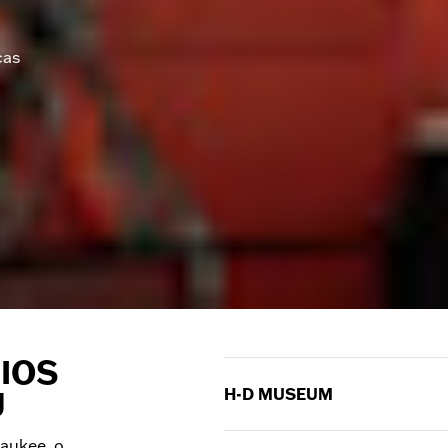
cas
IOS
H-D MUSEUM
U
O museu H-D está aberto diar
waukee, o