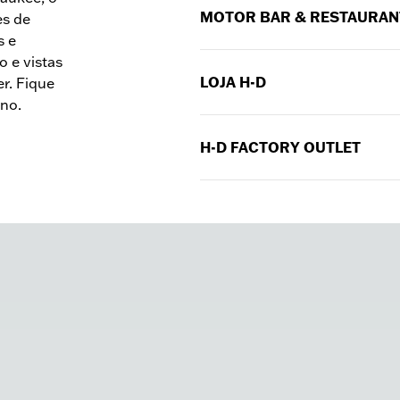
podem variar em alguns feriad
MOTOR BAR & RESTAURAN
es de
de sua visita.
s e
O MOTOR Bar & Restaurant es
 e vistas
quarta-feira) e das 11h às 21h 
LOJA H-D
er. Fique
ino.
A H-D Shop está aberta diari
H-D FACTORY OUTLET
O H-D Factory Outlet está ab