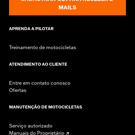
qualquer custo ao consumidor.
custo ao consumidor. Tempo estimado para reparo é de até 1h30
MAILS
INFORMAÇÕES: AGENDAMENTO E REPARO:
Entrar em
min.
contato com a rede de concessionárias Harley-Davidson ou via
SAC 0800 724 11 88 e agendar o reparo, o qual irá ocorrer sem
custo ao consumidor. Tempo estimado para reparo é de até 1h30
APRENDA A PILOTAR
min.
Treinamento de motocicletas
ATENDIMENTO AO CLIENTE
Entre em contato conosco
Ofertas
MANUTENÇÃO DE MOTOCICLETAS
Serviço autorizado
Manuais do Proprietário