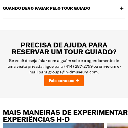
24 horas de antecedência.
QUANDO DEVO PAGAR PELO TOUR GUIADO
Os passeios guiados devem ser pagos com pelo menos 2
semanas de antecedência. Visitas autoguiadas podem ser pagas
na chegada.
PRECISA DE AJUDA PARA
RESERVAR UM TOUR GUIADO?
Se você deseja falar com alguém sobre o agendamento de
uma visita privada, ligue para (414) 287‑2799 ou envie um e-
mail para
groups@h-dmuseum.com
.
Fale conosco
MAIS MANEIRAS DE EXPERIMENTAR
EXPERIÊNCIAS H-D