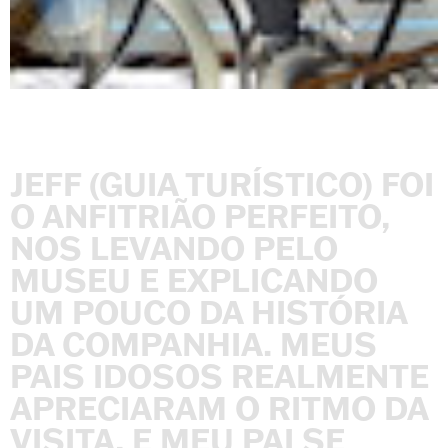
JEFF
(GUIA
TURÍSTICO)
FOI
O
ANFITRIÃO
PERFEITO,
NOS
LEVANDO
PELO
MUSEU
E
EXPLICANDO
UM
POUCO
DA
HISTÓRIA
DA
COMPANHIA.
MEUS
PAIS
IDOSOS
REALMENTE
APRECIARAM
O
RITMO
DA
VISITA,
E
MEU
PAI
SE