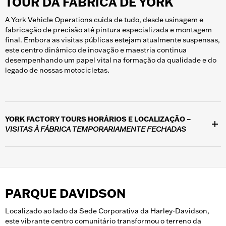
TOUR DA FÁBRICA DE YORK
sexta-feira, estão sujeitos à disponibilidade e devem ser
reservados com pelo menos duas semanas de antecedência.
A York Vehicle Operations cuida de tudo, desde usinagem e
Ligue para (262) 502-8239 para reservar a experiência do seu
fabricação de precisão até pintura especializada e montagem
grupo.
final. Embora as visitas públicas estejam atualmente suspensas,
este centro dinâmico de inovação e maestria continua
desempenhando um papel vital na formação da qualidade e do
legado de nossas motocicletas.
YORK FACTORY TOURS HORÁRIOS E LOCALIZAÇÃO –
VISITAS À FÁBRICA TEMPORARIAMENTE FECHADAS
Localizado em 1425 Eden Road, York, PA, 17402. As visitas
públicas à fábrica estão temporariamente suspensas.
PARQUE DAVIDSON
Localizado ao lado da Sede Corporativa da Harley-Davidson,
este vibrante centro comunitário transformou o terreno da