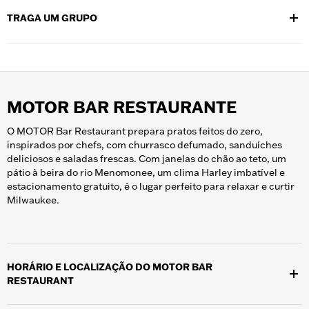
especializado conduz você por sua Muito combustível na
TRAGA UM GRUPO
mistura ar/combustível história –
Veja mais sobre as visitas
guiadas
que oferecemos e
compre ingressos para visitas
Se você estiver trazendo um grupo de 10 ou mais pessoas para o
guiadas
com antecedência para garantir seu lugar.
H-D Museum, deixe-nos ajudar com
o planejamento da visita do
seu grupo
. Ligue para +1 (414) 287-2799 ou envie um e-mail para
u
groups@h-dmuseum.com
/u
MOTOR BAR RESTAURANTE
O MOTOR Bar Restaurant prepara pratos feitos do zero,
inspirados por chefs, com churrasco defumado, sanduíches
deliciosos e saladas frescas. Com janelas do chão ao teto, um
pátio à beira do rio Menomonee, um clima Harley imbatível e
estacionamento gratuito, é o lugar perfeito para relaxar e curtir
Milwaukee.
HORÁRIO E LOCALIZAÇÃO DO MOTOR BAR
RESTAURANT
Localizado no campus do Museu H-D, em 401 W. Canal St.,