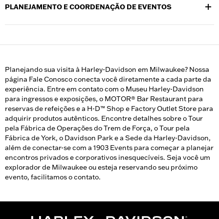
PLANEJAMENTO E COORDENAÇÃO DE EVENTOS
servidos à mesa a opções informais — garantindo que todos os
convidados fiquem impressionados.
Nossa equipe experiente cuida de todos os detalhes, desde a
logística até a decoração, para que você possa focar em
aproveitar seu evento;
Veja mais sobre 1903 Events
e comece a
planejar hoje mesmo.
Planejando sua visita à Harley-Davidson em Milwaukee? Nossa
página Fale Conosco conecta você diretamente a cada parte da
experiência. Entre em contato com o Museu Harley-Davidson
para ingressos e exposições, o MOTOR® Bar Restaurant para
reservas de refeições e a H-D™ Shop e Factory Outlet Store para
adquirir produtos autênticos. Encontre detalhes sobre o Tour
pela Fábrica de Operações do Trem de Força, o Tour pela
Fábrica de York, o Davidson Park e a Sede da Harley-Davidson,
além de conectar-se com a 1903 Events para começar a planejar
encontros privados e corporativos inesquecíveis. Seja você um
explorador de Milwaukee ou esteja reservando seu próximo
evento, facilitamos o contato.