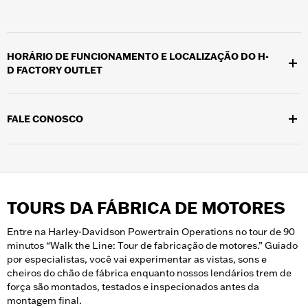
HORÁRIO DE FUNCIONAMENTO E LOCALIZAÇÃO DO H-
D FACTORY OUTLET
Localizada no campus do Museu H-D, em 401 W. Canal St.,
Milwaukee, WI 53203, a H-D Factory Outlet está aberta
FALE CONOSCO
diariamente das 10h30 às 17h30.
Por favor, ligue para (414) 287-2770 para falar com um membro
da equipe de varejo durante o horário da loja. Siga @hdmuseum
no
Facebook
e no
Instagram
para receber atualizações sobre
vendas e promoções do H-D Factory Outlet.
TOURS DA FÁBRICA DE MOTORES
Entre na Harley-Davidson Powertrain Operations no tour de 90
minutos “Walk the Line: Tour de fabricação de motores.” Guiado
por especialistas, você vai experimentar as vistas, sons e
cheiros do chão de fábrica enquanto nossos lendários trem de
força são montados, testados e inspecionados antes da
montagem final.