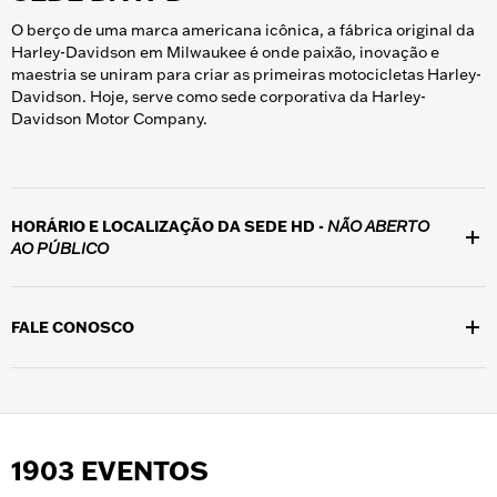
O berço de uma marca americana icônica, a fábrica original da
Harley-Davidson em Milwaukee é onde paixão, inovação e
maestria se uniram para criar as primeiras motocicletas Harley-
Davidson. Hoje, serve como sede corporativa da Harley-
Davidson Motor Company.
HORÁRIO E LOCALIZAÇÃO DA SEDE HD -
NÃO ABERTO
AO PÚBLICO
Localizado no campus corporativo da Harley-Davidson em 3700
W. Juneau Ave., Milwaukee, WI 53208, o prédio não está aberto
FALE CONOSCO
ao público, exceto durante visitas guiadas em eventos especiais.
Ligue para (414) 343-7027 para falar com um membro da equipe
H-D durante o horário comercial, de segunda a sexta-feira, das
8h às 16h30. Siga @harleydavidson no
Facebook
e no
Instagram
para ficar por dentro de todas as novidades da H-D.
1903 EVENTOS