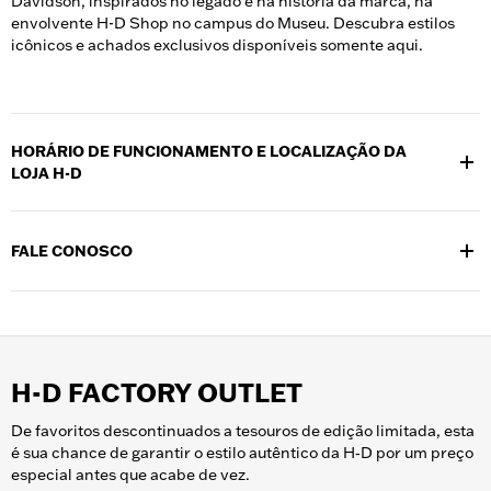
Davidson, inspirados no legado e na história da marca, na
envolvente H-D Shop no campus do Museu. Descubra estilos
icônicos e achados exclusivos disponíveis somente aqui.
HORÁRIO DE FUNCIONAMENTO E LOCALIZAÇÃO DA
LOJA H-D
Localizada no campus do Museu H-D, em 400 W. Canal St.,
Milwaukee, WI 53203, a H-D Shop está aberta diariamente das
FALE CONOSCO
10h30 às 17h30.
Por favor, ligue para (414) 287-2770 para falar com um membro
da equipe de varejo durante o horário da loja. Siga @hdmuseum
no
Facebook
e no
Instagram
para novidades sobre novos
produtos e coleções na H-D Shop.
H-D FACTORY OUTLET
De favoritos descontinuados a tesouros de edição limitada, esta
é sua chance de garantir o estilo autêntico da H‑D por um preço
especial antes que acabe de vez.