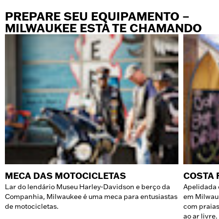
PREPARE SEU EQUIPAMENTO –
MILWAUKEE ESTÁ TE CHAMANDO
MECA DAS MOTOCICLETAS
COSTA 
Lar do lendário Museu Harley-Davidson e berço da
Apelidada 
Companhia, Milwaukee é uma meca para entusiastas
em Milwauk
de motocicletas.
com praias
ao ar livre.