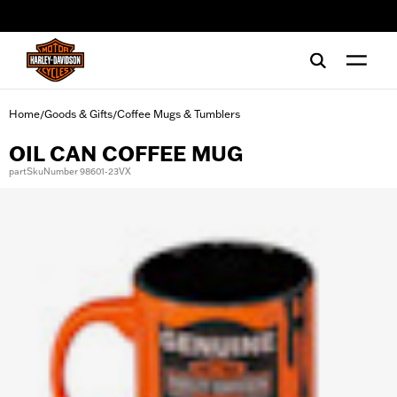
web accessibility
Home
Goods & Gifts
Coffee Mugs & Tumblers
/
/
OIL CAN COFFEE MUG
partSkuNumber 98601-23VX