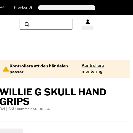
are
Provkör
Kontrollera
Kontrollera att den här delen
montering
passar
WILLIE G SKULL HAND
GRIPS
Del | SKU-nummer: 56100364