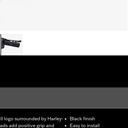
ull logo surrounded by Harley-
Black finish
pads add positive grip and
Easy to install