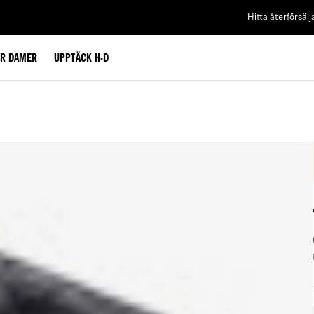
Hitta återförsälj
ÖR DAMER
UPPTÄCK H-D