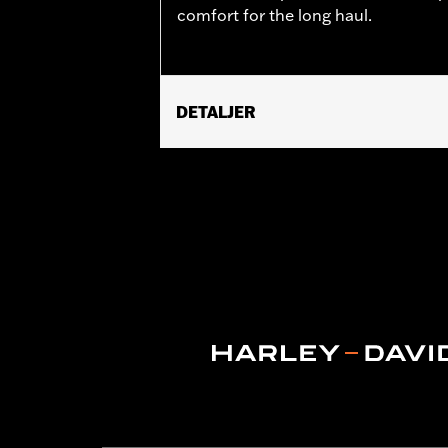
comfort for the long haul.
DETALJER
Fits ’02-’17 VRSC, ’96-later XL, ’08-
’11-’12 FLSTSE) ’96-’07 Touring models
Installation Instructions
Collection:
Willie G. Skull
Diameter:
1.5
Material Diameter UOM:
Inches
Sold In Units:
Pair
In the Box:
Right and left hand grips, 
WARRANTY:
1 year limited warranty 