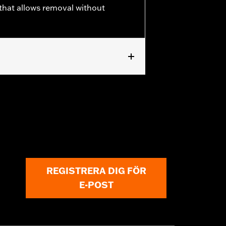
 that allows removal without
pt FLSTNSE, FLSTSE and FXSBSE and
REGISTRERA DIG FÖR
E-POST