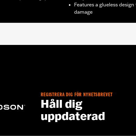
Features a glueless design
damage
’13 XR, ’96-’17 Dyna (except FXDLS), ’95-’15 Softail (exce
.
REGISTRERA DIG FÖR NYHETSBREVET
installation instructions
Håll dig
– Go to
www.h-d.com/warranty
for full details
uppdaterad