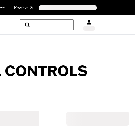
are
Provkör
& CONTROLS