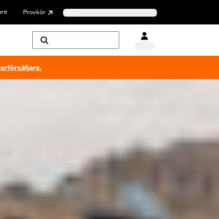
are
Provkör
erförsäljare.