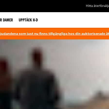
Hitta återförsälj
ÖR DAMER
UPPTÄCK H-D
udandena som just nu finns tillgängliga hos din auktoriserade åt