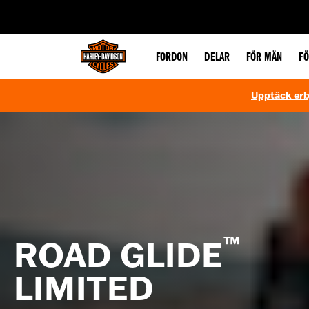
web accessibility
FORDON
DELAR
FÖR MÄN
F
Upptäck erbj
™
ROAD GLIDE
LIMITED