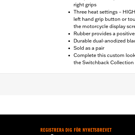
right grips
Three heat settings – HI
left hand grip button or t
the motorcycle display scr
Rubber provides a positive 
Durable dual-anodized blac
Sold as a pair
Complete this custom look
the Switchback Collection
nd FXBR), '26-later Touring and Trike, '23-later FLHXSE, FL
. Installation on some ‘24 Street Glide and Road Glide mo
 your local dealer for details.
REGISTRERA DIG FÖR NYHETSBREVET