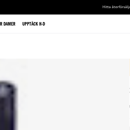
Hitta återförsälj
ÖR DAMER
UPPTÄCK H-D