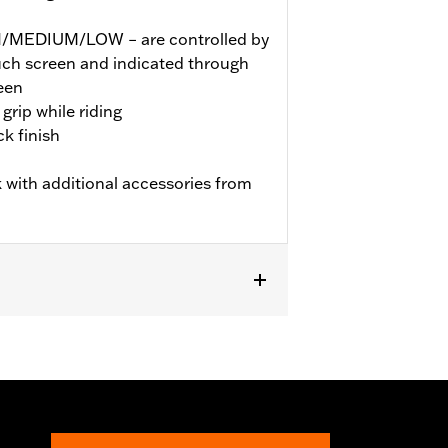
GH/MEDIUM/LOW – are controlled by
ouch screen and indicated through
een
grip while riding
k finish
 with additional accessories from
TRXSE, ’24-later FLHX, FLTRX,
dels may require a Digital Technician