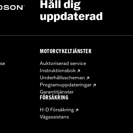
Håll dig
uppdaterad
installation instructions
MOTORCYKELTJÄNSTER
se
Auktoriserad service
Instruktionsbok
Underhållsscheman
Programuppdateringar
Garantitjänster
FÖRSÄKRING
H-D Försäkring
Vägassistans