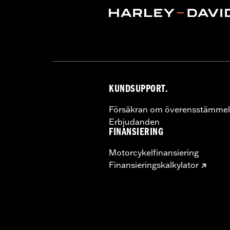
Sold In Units:
Pair
In the Box:
Left and right hand grips, 
KUNDSUPPORT.
Försäkran om överensstämmel
Erbjudanden
FINANSIERING
Motorcykelfinansiering
Finansieringskalkylator