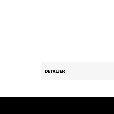
DETALJER
Fits ’25-later Softail (except FXBB a
FLTRXSTSE and ’25-later FLHXU models
update by a Harley-Davidson dealer see
Installation Instructions
Collection:
Switchback
Diameter:
1.5