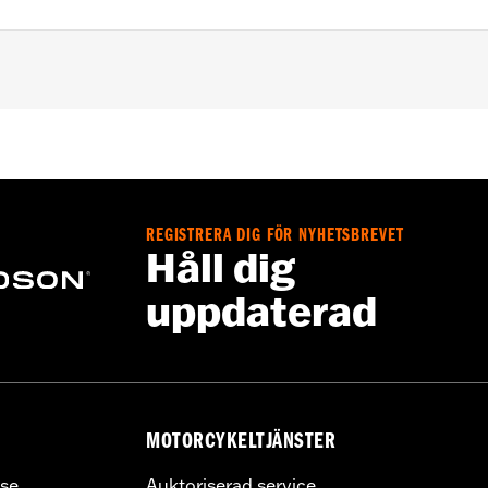
REGISTRERA DIG FÖR NYHETSBREVET
– Go to
www.h-d.com/warranty
for full details
Håll dig
uppdaterad
MOTORCYKELTJÄNSTER
se
Auktoriserad service