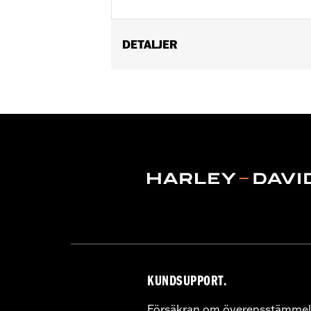
DETALJER
Fits '08-'17 Dyna® models.
Installation Instructions
Position On Bike:
Rear
Sold In Units:
Each
In the Box:
Mounting bracket only
WARRANTY:
1 year limited warranty 
KUNDSUPPORT.
Försäkran om överensstämmel