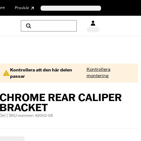
are
Provkör
Kontrollera
Kontrollera att den här delen
montering
passar
CHROME REAR CALIPER
BRACKET
Del | SKU-nummer: 42002-08