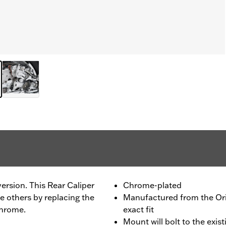
rsion. This Rear Caliper
Chrome-plated
e others by replacing the
Manufactured from the Or
chrome.
exact fit
Mount will bolt to the exis