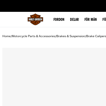
web accessibility
FORDON
DELAR
FÖR MÄN
F
Home
Motorcycle Parts & Accessories
Brakes & Suspension
Brake Caliper
/
/
/