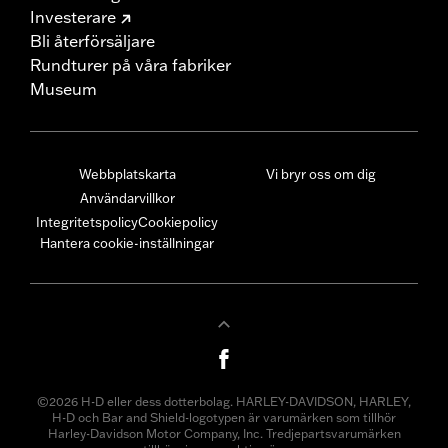
Investerare
Bli återförsäljare
Rundturer på våra fabriker
Museum
Webbplatskarta
Vi bryr oss om dig
Användarvillkor
Integritetspolicy
Cookiepolicy
Hantera cookie-inställningar
©2026 H-D eller dess dotterbolag. HARLEY-DAVIDSON, HARLEY,
H-D och Bar and Shield-logotypen är varumärken som tillhör
Harley-Davidson Motor Company, Inc. Tredjepartsvarumärken