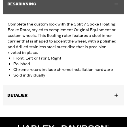
BESKRIVNING
Complete the custom look with the Split 7 Spoke Floating
Brake Rotor, styled to complement Original Equipment or
custom wheels. This floating rotor features a steel inner
carrier that is shaped to accent the wheel, with a polished
and drilled stainless steel outer disc that is precision-
riveted in place.
Front, Left or Front, Right
Polished
Chrome rotors include chrome installation hardware
Sold individually
DETALJER
Fits '14-'22 XL, '06-'17 Dyna® (except FXDLS), '15-later Softail®
(except FXSE), '08-'25 Touring (except '23-later FLHXSE,
FLTRXSE, '24-later FLHX, FLTRX, '24 FLTRXSTSE and '25-later
FLHXU and FLTRXRRSE) and '09-later Trike models with