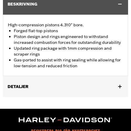
BESKRIVNING
High-compression pistons 4.310" bore.
Forged flat-top pistons
Piston design and rings engineered to withstand
increased combustion forces for outstanding durability
Updated ring package with 1mm compression and
scraper rings
Gas-ported to assist with ring sealing while allowing for
low-tension and reduced friction
DETALJER
Replacement pistons for '21-later Milwaukee-Eight Touring
models equipped with 135CI Stage IV Kit or Performance Crate
engine.
Installation Instructions
Dealer Install Recommended:
Yes