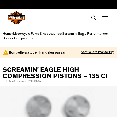
web accessibility
Home
Motorcycle Parts & Accessories
Screamin' Eagle Performance
/
/
/
Builder Components
Kontrollera montering
Kontrollera att den här delen passar
SCREAMIN' EAGLE HIGH
COMPRESSION PISTONS – 135 CI
Del | SKU-nummer: 21900164A