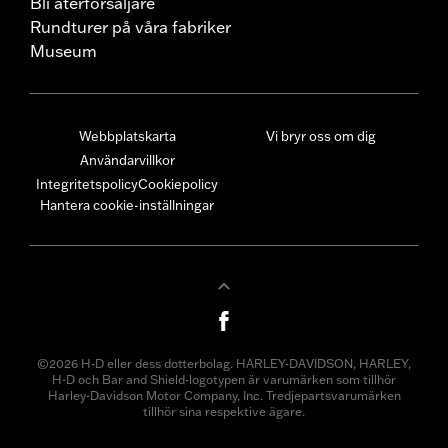
Bli återförsäljare
Rundturer på våra fabriker
Museum
Webbplatskarta
Vi bryr oss om dig
Användarvillkor
Integritetspolicy
Cookiepolicy
Hantera cookie-inställningar
©2026 H-D eller dess dotterbolag. HARLEY-DAVIDSON, HARLEY,
H-D och Bar and Shield-logotypen är varumärken som tillhör
Harley-Davidson Motor Company, Inc. Tredjepartsvarumärken
tillhör sina respektive ägare.