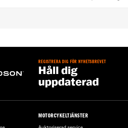
5 Touring models equipped with Screamin’ Eagle® Milwauke
eamin’ Eagle Milwaukee-Eight High-Flow Air cleaners.
REGISTRERA DIG FÖR NYHETSBREVET
are and installation instructions
Håll dig
,,,,,,,,,,,,,,,,,,,,
uppdaterad
ompliant
dified with some Screamin’ Eagle® Performance products 
icted to closed-course competition. These performance part
in California on pollution-controlled motor vehicles. Calif
alties. Screamin’ Eagle® Performance products are intended 
MOTORCYKELTJÄNSTER
se
Auktoriserad service