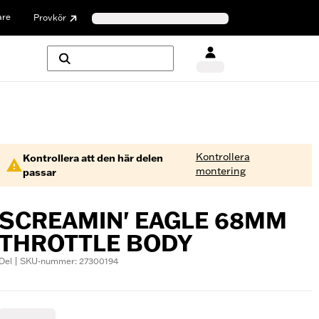
are
Provkör
Kontrollera
Kontrollera att den här delen
montering
passar
SCREAMIN' EAGLE 68MM
THROTTLE BODY
Del | SKU-nummer: 27300194