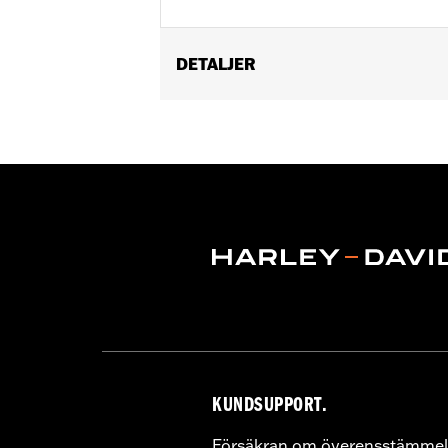
DETALJER
Replacement throttle body for ’21-'2
Crate engine. Compatible with all Scr
Installation Instructions
ECM Calibration Required:
Yes
Sold In Units:
Each
In the Box:
Throttle body, seal, hardw
WARRANTY:
,,,,,,,,,,,,,,,,,,,,,,,,,,,,,,,,,,,,,,,,,,,,,,
CERTIFICATION:
49-State U.S. EPA c
Harley-Davidson® motorcycles mo
and, in some cases, may be restr
are NOT compliant for sale or use 
lead to substantial fines and pen
KUNDSUPPORT.
Försäkran om överensstämmel