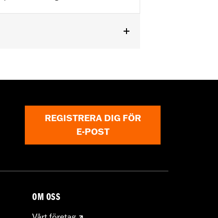
e-Eight® Stage IV 135CI Performance
REGISTRERA DIG FÖR
E-POST
must not be used on public roads
s are 49-state U.S. EPA compliant but
ornia guidelines on tampering can also
for the experienced rider only.
OM OSS
Vårt företag