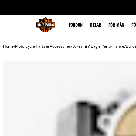
web accessibility
FORDON
DELAR
FÖR MÄN
F
Home
Motorcycle Parts & Accessories
Screamin' Eagle Performance
Build
/
/
/