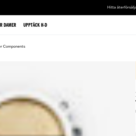
Hitta återförsälj
ÖR DAMER
UPPTÄCK H-D
er Components