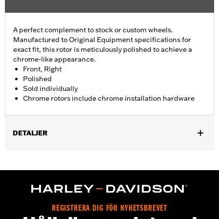
A perfect complement to stock or custom wheels.
Manufactured to Original Equipment specifications for
exact fit, this rotor is meticulously polished to achieve a
chrome-like appearance.
Front, Right
Polished
Sold individually
Chrome rotors include chrome installation hardware
DETALJER
Fits '17-later FLHRXS and '08-'13 Touring (except '08 FLHRSE,
'10-'11 FLHXSE and '09 FLTRSE) and Trike models. Fits selected
accessories wheels with standard 5 hole hub-mount brake disc.
Consult wheel I-sheet for details.
Installation Instructions
Position On Bike:
Front
REGISTRERA DIG FÖR NYHETSBREVET