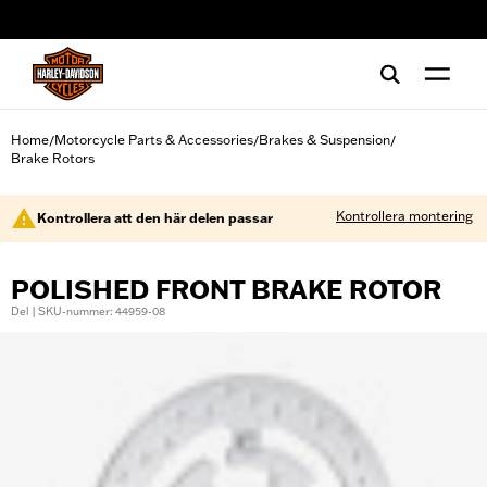
web accessibility
Home
Motorcycle Parts & Accessories
Brakes & Suspension
/
/
/
Brake Rotors
Kontrollera montering
Kontrollera att den här delen passar
POLISHED FRONT BRAKE ROTOR
Del | SKU-nummer: 44959-08