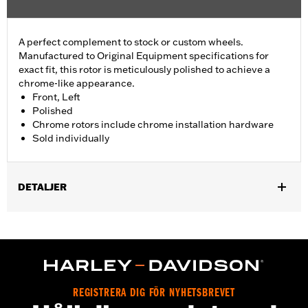
A perfect complement to stock or custom wheels.
Manufactured to Original Equipment specifications for
exact fit, this rotor is meticulously polished to achieve a
chrome-like appearance.
Front, Left
Polished
Chrome rotors include chrome installation hardware
Sold individually
DETALJER
Fits ’14-'22 XL, ’06-'17 Dyna® (except FXDLS), ’15-later Softail®
(except FXSE) and ’09-later Touring and Trike models with
Original Equipment or accessory wheel with 3.25" bolt circle
rotor mount.
Installation Instructions
Position On Bike:
Front
REGISTRERA DIG FÖR NYHETSBREVET