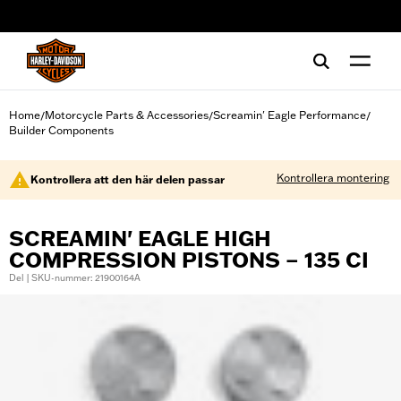
web accessibility
Home
Motorcycle Parts & Accessories
Screamin' Eagle Performance
/
/
/
Builder Components
Kontrollera montering
Kontrollera att den här delen passar
SCREAMIN' EAGLE HIGH
COMPRESSION PISTONS – 135 CI
Del | SKU-nummer: 21900164A