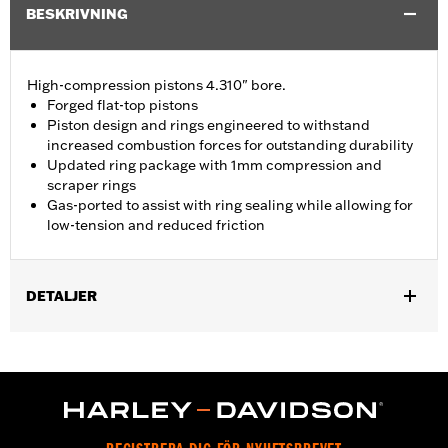
BESKRIVNING
High-compression pistons 4.310" bore.
Forged flat-top pistons
Piston design and rings engineered to withstand
increased combustion forces for outstanding durability
Updated ring package with 1mm compression and
scraper rings
Gas-ported to assist with ring sealing while allowing for
low-tension and reduced friction
DETALJER
Replacement pistons for '21-later Milwaukee-Eight Touring
models equipped with 135CI Stage IV Kit or Performance Crate
engine.
Installation Instructions
Dealer Install Recommended:
Yes