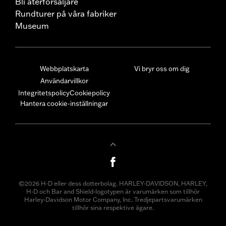
Bli återförsäljare
Rundturer på våra fabriker
Museum
Webbplatskarta
Vi bryr oss om dig
Användarvillkor
Integritetspolicy
Cookiepolicy
Hantera cookie-inställningar
©2026 H-D eller dess dotterbolag. HARLEY-DAVIDSON, HARLEY,
H-D och Bar and Shield-logotypen är varumärken som tillhör
Harley-Davidson Motor Company, Inc. Tredjepartsvarumärken
tillhör sina respektive ägare.