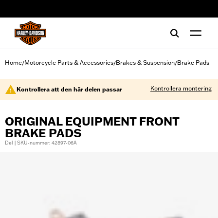
web accessibility
Home
Motorcycle Parts & Accessories
Brakes & Suspension
Brake Pads
/
/
/
Kontrollera montering
Kontrollera att den här delen passar
ORIGINAL EQUIPMENT FRONT
BRAKE PADS
Del | SKU-nummer: 42897-06A