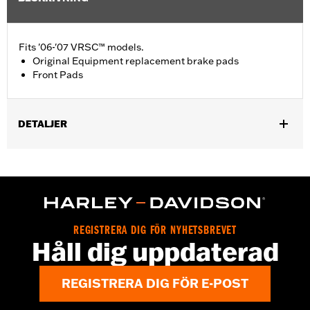
Fits '06-'07 VRSC™ models.
Original Equipment replacement brake pads
Front Pads
DETALJER
Fits '06-'07 VRSC™ models.
Position On Bike:
Front
Sold In Units:
Pair
In the Box:
One set of brake pads
REGISTRERA DIG FÖR NYHETSBREVET
Håll dig uppdaterad
REGISTRERA DIG FÖR E-POST