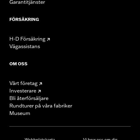
Garantitjänster
FÖRSÄKRING
H-D Försäkring
Vägassistans
OM OSS
Vårt företag
Investerare
Bli återförsäljare
Rundturer på våra fabriker
Museum
Webbplatskarta
Vi bryr oss om dig