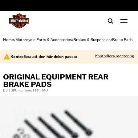
web accessibility
Home
Motorcycle Parts & Accessories
Brakes & Suspension
Brake Pads
/
/
/
Kontrollera montering
Kontrollera att den här delen passar
ORIGINAL EQUIPMENT REAR
BRAKE PADS
Del | SKU-nummer: 83911-09B