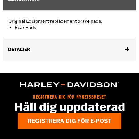
Original Equipment replacement brake pads.
Rear Pads
DETALJER
Fits '09-'13 Trike models.
Position On Bike:
Rear
Sold In Units:
Pair
In the Box:
One set of brake pads
REGISTRERA DIG FÖR NYHETSBREVET
Håll dig uppdaterad
REGISTRERA DIG FÖR E-POST