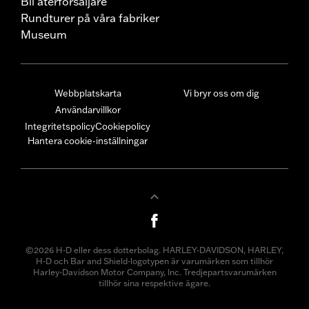
Bli återförsäljare
Rundturer på våra fabriker
Museum
Webbplatskarta
Vi bryr oss om dig
Användarvillkor
Integritetspolicy
Cookiepolicy
Hantera cookie-inställningar
©2026 H-D eller dess dotterbolag. HARLEY-DAVIDSON, HARLEY,
H-D och Bar and Shield-logotypen är varumärken som tillhör
Harley-Davidson Motor Company, Inc. Tredjepartsvarumärken
tillhör sina respektive ägare.