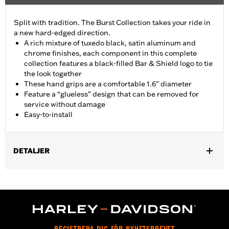
Split with tradition. The Burst Collection takes your ride in
a new hard-edged direction.
A rich mixture of tuxedo black, satin aluminum and
chrome finishes, each component in this complete
collection features a black-filled Bar & Shield logo to tie
the look together
These hand grips are a comfortable 1.6" diameter
Feature a “glueless” design that can be removed for
service without damage
Easy-to-install
DETALJER
Fits ’02-’17 VRSC, ’96-later XL, ’08-’13 XR, ’96-’17 Dyna (except
FXDLS), ’95-’15 Softail (except FLSTNSE, FLSTSE and FXSBSE
and ’11-’12 FLSTSE) ’96-’07 Touring models.
Installation Instructions
Collection:
Burst