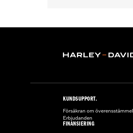
Fits '14-later XL models.
Installation Instructions
KUNDSUPPORT.
Försäkran om överensstämmel
Erbjudanden
FINANSIERING