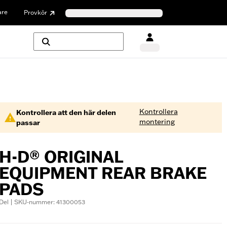
are
Provkör
Kontrollera
Kontrollera att den här delen
montering
passar
H-D® ORIGINAL
EQUIPMENT REAR BRAKE
PADS
Del | SKU-nummer: 41300053