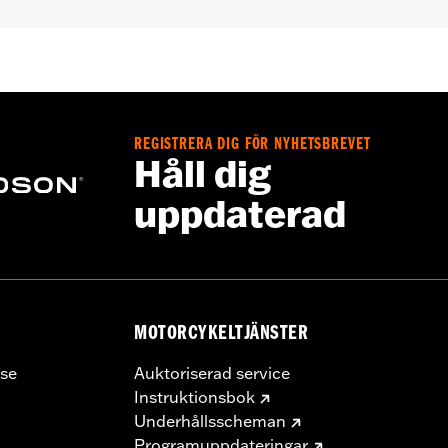
REGISTRERA DIG FÖR NYHETSBREVET
Håll dig
uppdaterad
MOTORCYKELTJÄNSTER
se
Auktoriserad service
Instruktionsbok
Underhållsscheman
Programuppdateringar