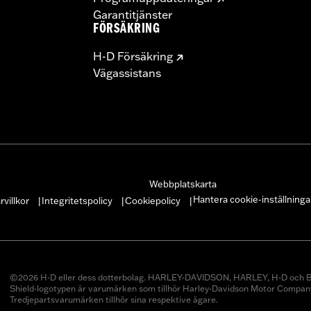
Garantitjänster
FÖRSÄKRING
H-D Försäkring
Vägassistans
Webbplatskarta
Hantera cookie-inställninga
villkor
Integritetspolicy
Cookiepolicy
|
|
|
©2026 H-D eller dess dotterbolag. HARLEY-DAVIDSON, HARLEY, H-D och B
Shield-logotypen är varumärken som tillhör Harley-Davidson Motor Company
Tredjepartsvarumärken tillhör sina respektive ägare.