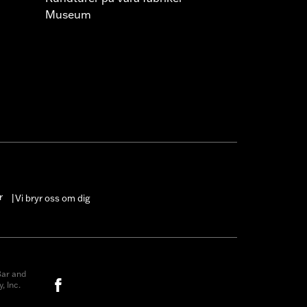
Museum
r
Vi bryr oss om dig
|
ar and
, Inc.