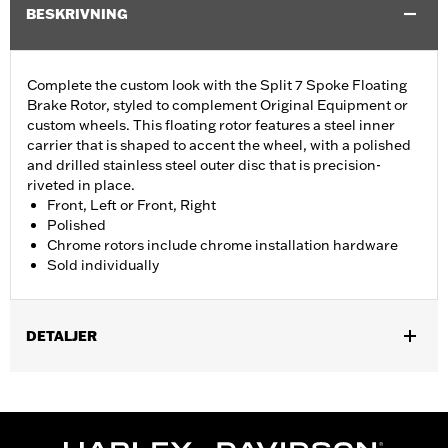
BESKRIVNING
Complete the custom look with the Split 7 Spoke Floating
Brake Rotor, styled to complement Original Equipment or
custom wheels. This floating rotor features a steel inner
carrier that is shaped to accent the wheel, with a polished
and drilled stainless steel outer disc that is precision-
riveted in place.
Front, Left or Front, Right
Polished
Chrome rotors include chrome installation hardware
Sold individually
DETALJER
Fits '14-'22 XL, '06-'17 Dyna® (except FXDLS), '15-later Softail®
(except FXSE), '08-'25 Touring (except '23-later FLHXSE,
FLTRXSE, '24-later FLHX, FLTRX, '24 FLTRXSTSE and '25-later
FLHXU and FLTRXRRSE) and '09-later Trike models with