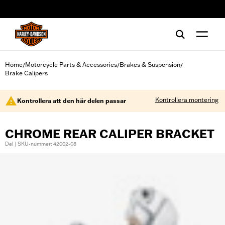
web accessibility
Home
Motorcycle Parts & Accessories
Brakes & Suspension
/
/
/
Brake Calipers
Kontrollera montering
Kontrollera att den här delen passar
CHROME REAR CALIPER BRACKET
Del | SKU-nummer: 42002-08