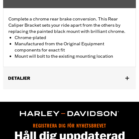
Complete a chrome rear brake conversion. This Rear
Caliper Bracket sets your ride apart from the others by
replacing the painted black mount with brilliant chrome.
Chrome-plated
Manufactured from the Original Equipment
components for exact fit
Mount will bolt to the existing mounting location
DETALJER
Fits '08-'17 Dyna® models.
Installation Instructions
Position On Bike:
Rear
Sold In Units:
Each
In the Box:
Mounting bracket only
REGISTRERA DIG FÖR NYHETSBREVET
WARRANTY:
1 year limited warranty – Go to
www.h-
Håll dig uppdaterad
d.com/warranty
for full details