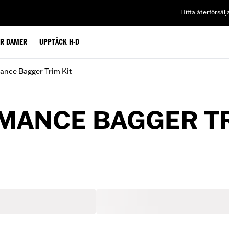
Hitta återförsälj
ÖR DAMER
UPPTÄCK H-D
mance Bagger Trim Kit
RMANCE BAGGER TR