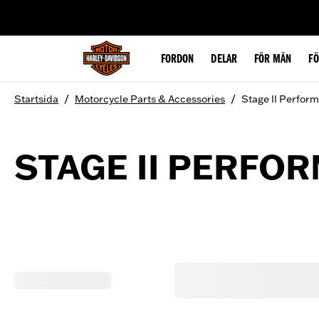
web accessibility
FORDON
DELAR
FÖR MÄN
F
/
/
Startsida
Motorcycle Parts & Accessories
Stage II Perfor
STAGE II PERFO