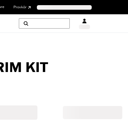
are
Provkör
IM KIT