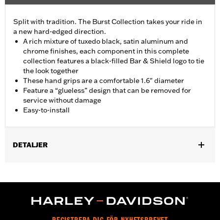
Split with tradition. The Burst Collection takes your ride in
a new hard-edged direction.
A rich mixture of tuxedo black, satin aluminum and
chrome finishes, each component in this complete
collection features a black-filled Bar & Shield logo to tie
the look together
These hand grips are a comfortable 1.6" diameter
Feature a “glueless” design that can be removed for
service without damage
Easy-to-install
DETALJER
Fits ’02-’17 VRSC, ’96-later XL, ’08-’13 XR, ’96-’17 Dyna (except
FXDLS), ’95-’15 Softail (except FLSTNSE, FLSTSE and FXSBSE
and ’11-’12 FLSTSE) ’96-’07 Touring models.
Installation Instructions
Collection:
Burst