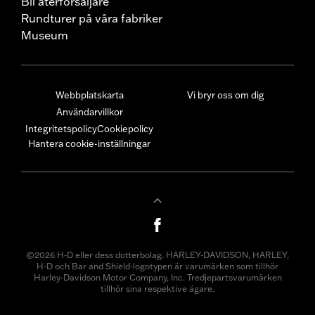
Bli återförsäljare
Rundturer på våra fabriker
Museum
Webbplatskarta
Vi bryr oss om dig
Användarvillkor
Integritetspolicy
Cookiepolicy
Hantera cookie-inställningar
©2026 H-D eller dess dotterbolag. HARLEY-DAVIDSON, HARLEY,
H-D och Bar and Shield-logotypen är varumärken som tillhör
Harley-Davidson Motor Company, Inc. Tredjepartsvarumärken
tillhör sina respektive ägare.