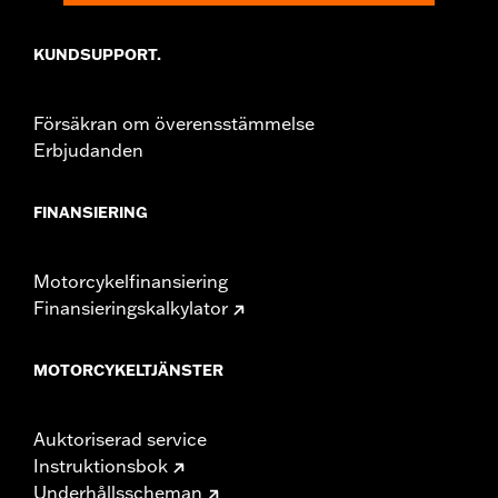
change in clutch and/or throttle cable and brake lines
for some models. Handlebar height is regulated in many
KUNDSUPPORT.
locations. Check local laws to ensure your motorcycle
meets applicable regulations.
Försäkran om överensstämmelse
Erbjudanden
FINANSIERING
Motorcykelfinansiering
Finansieringskalkylator
MOTORCYKELTJÄNSTER
Auktoriserad service
Instruktionsbok
Underhållsscheman