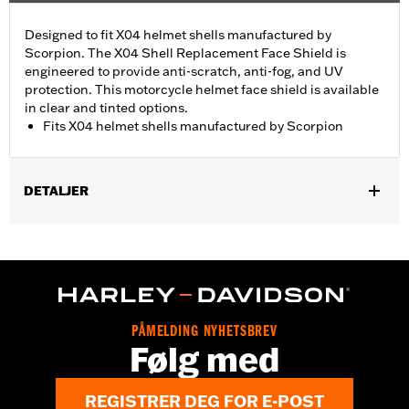
Designed to fit X04 helmet shells manufactured by
Scorpion. The X04 Shell Replacement Face Shield is
engineered to provide anti-scratch, anti-fog, and UV
protection. This motorcycle helmet face shield is available
in clear and tinted options.
Fits X04 helmet shells manufactured by Scorpion
DETALJER
Gender:
Unisex
Collection:
Genuine Motorclothes
WARRANTY:
90 day limited warranty – Go to
www.h-
d.com/warranty
for full details
PÅMELDING NYHETSBREV
Følg med
REGISTRER DEG FOR E-POST