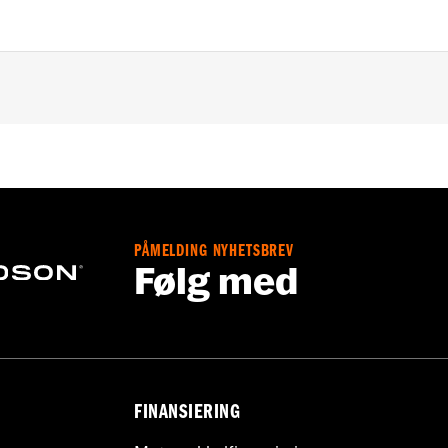
uring and Trike models (except '01 EFI Touring).
,,,,,,,,,,,,,,,,,,,,
e covers may require purchase of new gaskets. See dealer f
PÅMELDING NYHETSBREV
Følg med
FINANSIERING