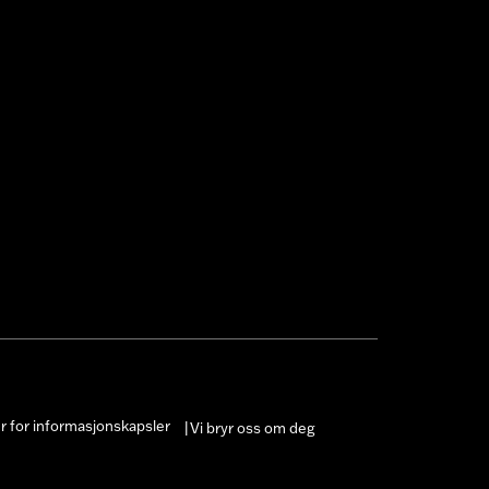
er for informasjonskapsler
Vi bryr oss om deg
|