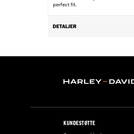
perfect fit.
DETALJER
Fits '01-'17 Dyna®, Softail®, '01-'16 To
Sold In Units:
Each
In the Box:
Cam Cover Only
WARRANTY:
,,,,,,,,,,,,,,,,,,,,,,,,,,,,,,,,,,,,,,,,,,,,,,
NOTES:
Removing and installing engin
KUNDESTØTTE