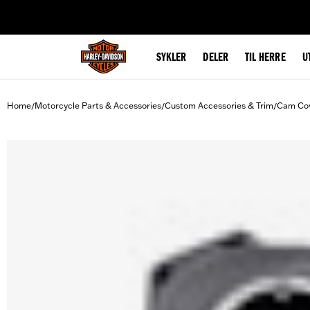
web accessibility
SYKLER
DELER
TIL HERRE
U
Home
Motorcycle Parts & Accessories
Custom Accessories & Trim
Cam Co
/
/
/