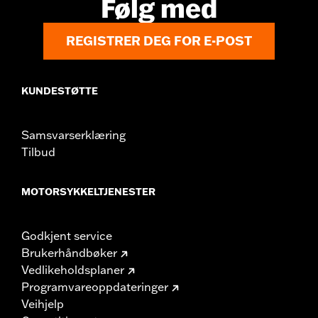
Følg med
In the Box:
Left and Right-hand mounts
WARRANTY:
1 year limited warranty – Go to
www.h-
d.com/warranty
for full details
REGISTRER DEG FOR E-POST
KUNDESTØTTE
Samsvarserklæring
Tilbud
MOTORSYKKELTJENESTER
Godkjent service
Brukerhåndbøker
Vedlikeholdsplaner
Programvareoppdateringer
Veihjelp