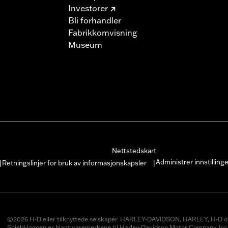
Investorer
Bli forhandler
Fabrikkomvisning
Museum
Nettstedskart
Administrer innstilling
Retningslinjer for bruk av informasjonskapsler
|
|
©2026 H-D eller tilknyttede selskaper. HARLEY-DAVIDSON, HARLEY, H-D o
Shield-logoen er blant varemerkene til Harley-Davidson Motor Company, Inc