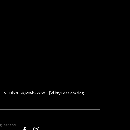
er for informasjonskapsler
Vi bryr oss om deg
|
g Bar and
.