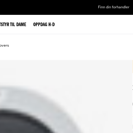
Finn din forhandler
TSTYR TIL DAME
OPPDAG H-D
overs