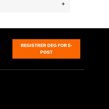
odels. Also fits ’07-later Touring and
REGISTRER DEG FOR E-
or information.
POST