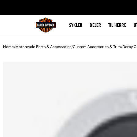
web accessibility
SYKLER
DELER
TIL HERRE
U
Home
Motorcycle Parts & Accessories
Custom Accessories & Trim
Derby C
/
/
/