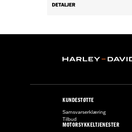
DETALJER
Fits ’16-later Touring (except '25-la
Trike models equipped with Narrow-P
Installation Instructions
Sold In Units:
Each
In the Box:
Derby Cover and installati
WARRANTY:
,,,,,,,,,,,,,,,,,,,,,,,,,,,,,,,,,,,,,,,,,,,,,,
NOTES:
Removing and installing engin
KUNDESTØTTE
Samsvarserklæring
Tilbud
MOTORSYKKELTJENESTER