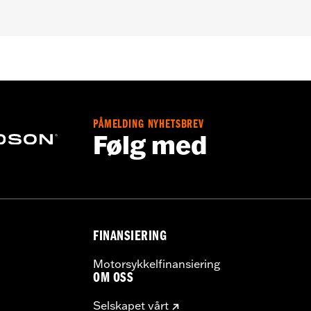
ter FLTRXRRSE) and Trike and ’15-later FLHTCUL and FLHTKL m
rofile Outer Primary Cover P/N 25700385 or 25700438.
on instructions
PÅMELDING NYHETSBREV
,,,,,,,,,,,,,,,,,,,,,,
Følg med
e covers may require purchase of new gaskets. See dealer f
FINANSIERING
Motorsykkelfinansiering
OM OSS
Selskapet vårt