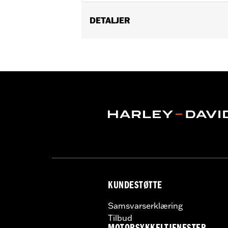
DETALJER
Universal Fitment.
Recommended Usage:
Hard-to-reac
Sold In Units:
Each
In the Box:
50 swabs
KUNDESTØTTE
Samsvarserklæring
Tilbud