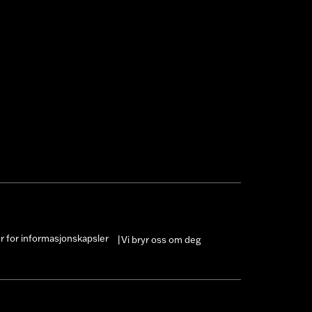
er for informasjonskapsler
Vi bryr oss om deg
|