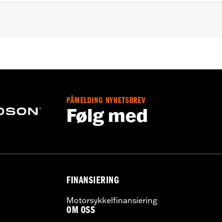
h areas near engine, pipes and more
PÅMELDING NYHETSBREV
Følg med
FINANSIERING
Motorsykkelfinansiering
OM OSS