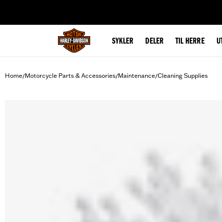
web accessibility
SYKLER
DELER
TIL HERRE
U
Home
Motorcycle Parts & Accessories
Maintenance
Cleaning Supplies
/
/
/