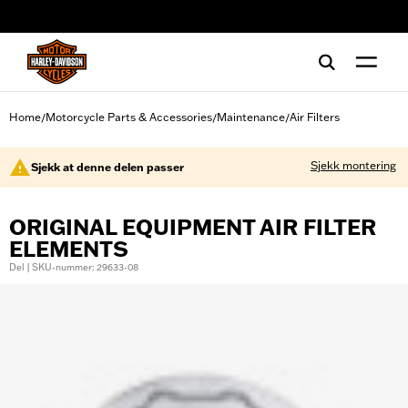
web accessibility
Home
Motorcycle Parts & Accessories
Maintenance
Air Filters
/
/
/
Sjekk montering
Sjekk at denne delen passer
ORIGINAL EQUIPMENT AIR FILTER
ELEMENTS
Del | SKU-nummer: 29633-08