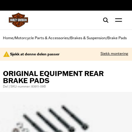
web accessibility
Home
Motorcycle Parts & Accessories
Brakes & Suspension
Brake Pads
/
/
/
Sjekk montering
Sjekk at denne delen passer
ORIGINAL EQUIPMENT REAR
BRAKE PADS
Del | SKU-nummer: 83911-09B