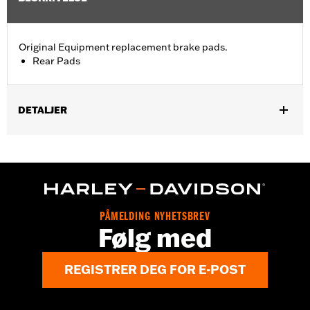
Original Equipment replacement brake pads.
Rear Pads
DETALJER
Fits '09-'13 Trike models.
Position On Bike:
Rear
Sold In Units:
Pair
In the Box:
One set of brake pads
PÅMELDING NYHETSBREV
Følg med
REGISTRER DEG FOR E-POST