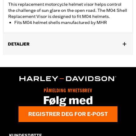
This replacement motorcycle helmet visor helps control
the challenge of sun glare on the open road. The M04 Shell
Replacement Visor is designed to fit M04 helmets.
Fits M04 helmet shells manufactured by MHR
DETALJER
Gender:
Men
Collection:
Genuine Motorclothes
WARRANTY:
90 day limited warranty – Go to
www.h-
d.com/warranty
for full details
PÅMELDING NYHETSBREV
Følg med
REGISTRER DEG FOR E-POST
KUNDESTØTTE