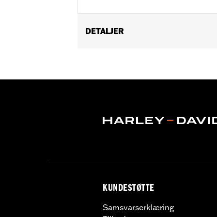
DETALJER
Fits '18-'24 FLDE, FLFB, FLFBS, FLH
Installation Instructions
Sold In Units:
Each
Material:
Aluminum Top Clamp and R
In the Box:
Top clamp, risers (2), screw
WARRANTY:
1 year limited warranty 
KUNDESTØTTE
Samsvarserklæring