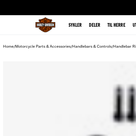
web accessibility
SYKLER
DELER
TIL HERRE
U
Home
Motorcycle Parts & Accessories
Handlebars & Controls
Handlebar Ri
/
/
/