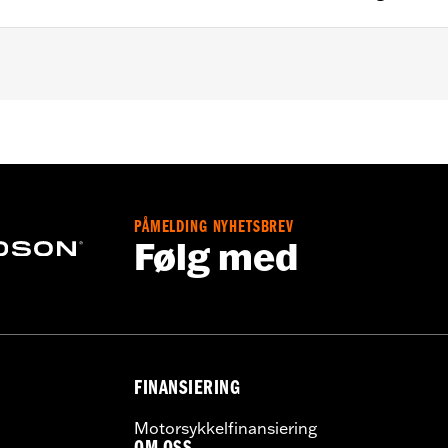
C, FLHCS, FLSB, FLSL, FXLR and '24 FLI models.
isers
s (4), spacer (2), installation instructions
PÅMELDING NYHETSBREV
– Go to
www.h-d.com/warranty
for full details
Følg med
FINANSIERING
Motorsykkelfinansiering