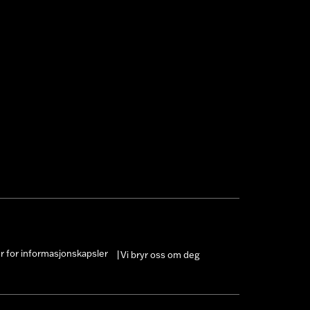
er for informasjonskapsler
Vi bryr oss om deg
|