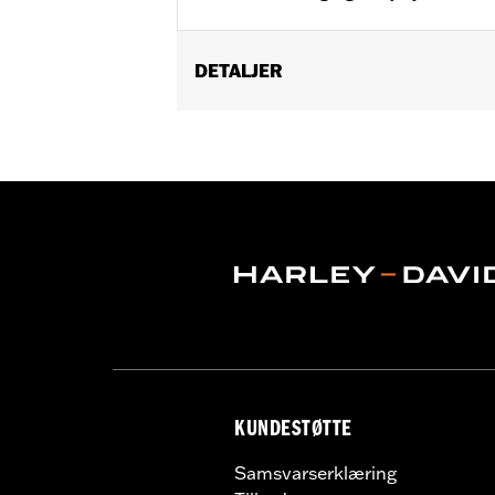
DETALJER
Fits '93-'17 Dyna® models (except 
Installation Instructions
Sold In Units:
Each
In the Box:
Jiffy stand and all necessa
WARRANTY:
1 year limited warranty 
KUNDESTØTTE
Samsvarserklæring