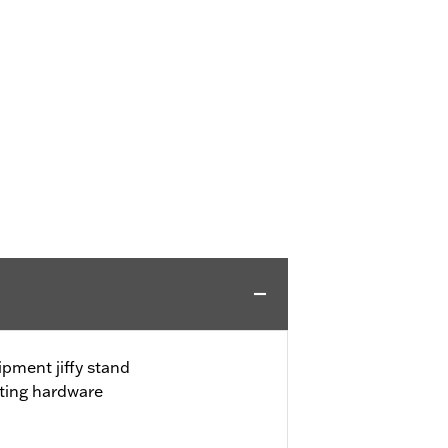
ipment jiffy stand
nting hardware