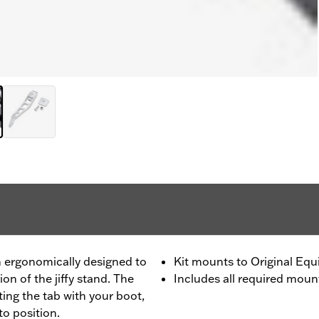
n ergonomically designed to
Kit mounts to Original Equ
on of the jiffy stand. The
Includes all required mou
ting the tab with your boot,
to position.