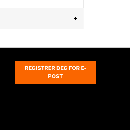
, '99-'00 FXR and '01-'04 FXDL).
REGISTRER DEG FOR E-
POST