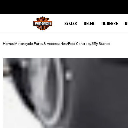
web accessibility
SYKLER
DELER
TIL HERRE
U
Home
Motorcycle Parts & Accessories
Foot Controls
Jiffy Stands
/
/
/