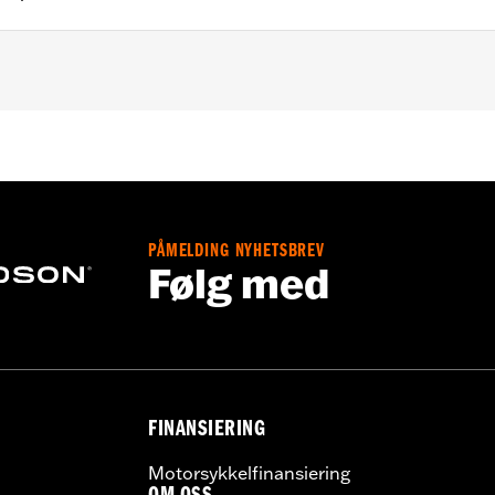
FXDFSE, FXDS-CONV, FXDSE, FXDWG2, FXDWG3, FXDX, FXDXT
ry installation hardware
– Go to
www.h-d.com/warranty
for full details
PÅMELDING NYHETSBREV
Følg med
FINANSIERING
Motorsykkelfinansiering