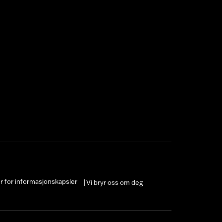
er for informasjonskapsler
Vi bryr oss om deg
|