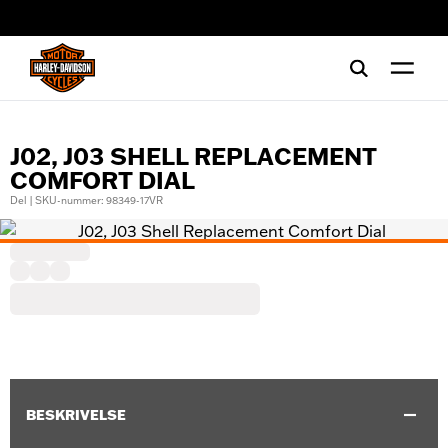
web accessibility
J02, J03 SHELL REPLACEMENT
COMFORT DIAL
Del | SKU-nummer: 98349-17VR
BESKRIVELSE