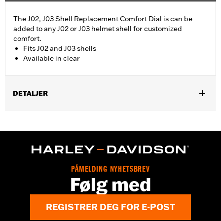
The J02, J03 Shell Replacement Comfort Dial is can be
added to any J02 or J03 helmet shell for customized
comfort.
Fits J02 and J03 shells
Available in clear
DETALJER
Gender:
Unisex
Collection:
Genuine Motorclothes
WARRANTY:
90 day limited warranty – Go to
www.h-
d.com/warranty
for full details
PÅMELDING NYHETSBREV
Følg med
REGISTRER DEG FOR E-POST