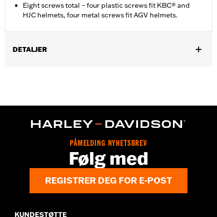
Eight screws total – four plastic screws fit KBC® and
HJC helmets, four metal screws fit AGV helmets.
DETALJER
Gender:
Unisex
Collection:
Genuine Motorclothes
WARRANTY:
90 day limited warranty – Go to
www.h-
d.com/warranty
for full details
PÅMELDING NYHETSBREV
Følg med
REGISTRER DEG FOR E-POST
KUNDESTØTTE