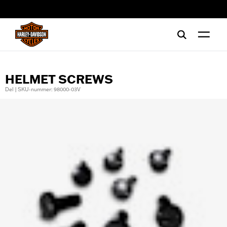
web accessibility
HELMET SCREWS
Del | SKU-nummer: 98000-03V