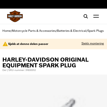
web accessibility
Home
Motorcycle Parts & Accessories
Batteries & Electrical
Spark Plugs
/
/
/
Sjekk montering
Sjekk at denne delen passer
HARLEY-DAVIDSON ORIGINAL
EQUIPMENT SPARK PLUG
Del | SKU-nummer: 31600012