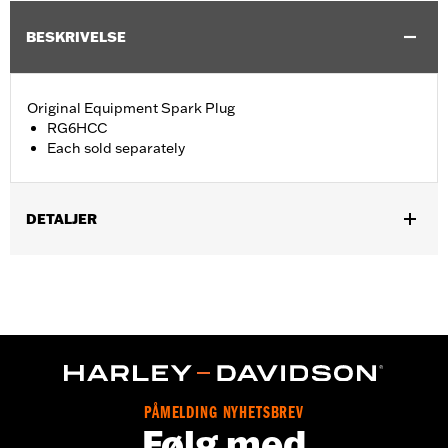
BESKRIVELSE
Original Equipment Spark Plug
RG6HCC
Each sold separately
DETALJER
Fits '15-'21 XG models and '17-later Milwaukee-Eight® engine
equipped models.
Sold In Units:
Each
In the Box:
1 spark plug
WARRANTY:
1 year limited warranty – Go to
www.h-
d.com/warranty
for full details
PÅMELDING NYHETSBREV
Følg med